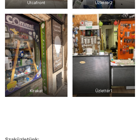
Utcafront
Üzlettér2
Kirakat
Üzlettér1
Szaküzletünk: