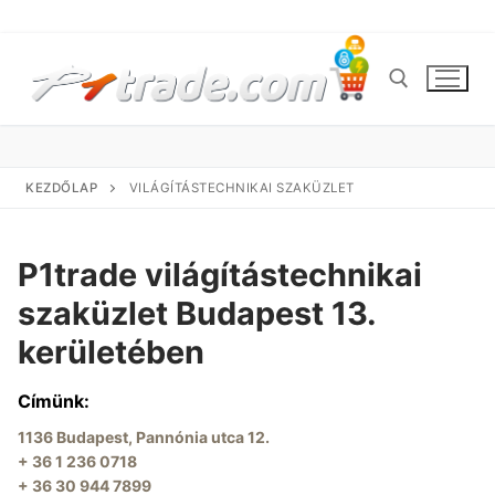
Ugrás
a
tartalomra
Keresése:
KEZDŐLAP
VILÁGÍTÁSTECHNIKAI SZAKÜZLET
P1trade világítástechnikai
Keresése:
szaküzlet Budapest 13.
kerületében
Kezdőlap
Címünk:
Villanyszerelési termékek
1136 Budapest, Pannónia utca 12.
Ajánlatkérés
+ 36 1 236 0718
+ 36 30 944 7899