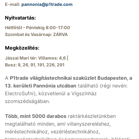
Üzletünk
E-mail:
pannonia@p1trade.com
P1market.com webshop
Nyitvatartás:
Hétfőtől – Péntekig 8:00-17:00
Eledbolt.hu webshop
Szombat és Vasárnap: ZÁRVA
Megközelítés:
Jászai Mari tér: Villamos: 4,6 |
Busz: 9, 26, 91, 191, 226, 291
A
P1trade világítástechnikai szaküzlet Budapesten, a
13. kerületi Pannónia utcában
található (régi nevén:
ElectroSufni), közvetlenül a Vígszínház
szomszédságában.
Több, mint 5000 darabos
raktárkészletünkben
megtalálható minden, ami villanyszereléshez,
méréstechnikához, vezérléstechnikához,